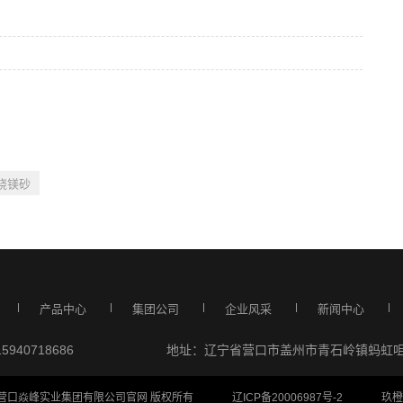
）
烧镁砂
产品中心
集团公司
企业风采
新闻中心
940718686
地址：辽宁省营口市盖州市青石岭镇蚂虹
t @ 营口焱峰实业集团有限公司官网 版权所有
辽ICP备20006987号-2
玖橙