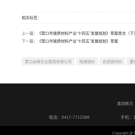
相关标签：
上一篇：
《营口市镁质材料产业“十四五”发展规划》草案原文（下
下一篇：
《营口市镁质材料产业“十四五”发展规划》草案
营口焱峰实业集团有限公司
电熔镁砂
合成镁钙砂
重
集团概况
电话：0417-7712388
手机：15
Copyrigh