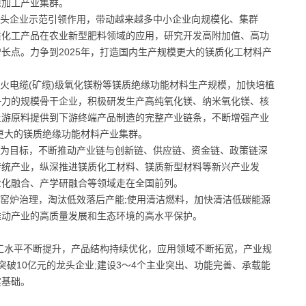
深加工产业集群。
龙头企业示范引领作用，带动越来越多中小企业向规模化、集群
质化工产品在农业新型肥料领域的应用，研究开发高附加值、高功
长点。力争到2025年，打造国内生产规模更大的镁质化工材料产
防火电缆(矿缆)级氧化镁粉等镁质绝缘功能材料生产规模，加快培植
争力的规模骨干企业，积极研发生产高纯氧化镁、纳米氧化镁、核
上游原料提供到下游终端产品制造的完整产业链条，不断增强产业
模更大的镁质绝缘功能材料产业集群。
链为目标，不断推动产业链与创新链、供应链、资金链、政策链深
传统产业，纵深推进镁质化工材料、镁质新型材料等新兴产业发
业化融合、产学研融合等领域走在全国前列。
业窑炉治理，淘汰低效落后产能;使用清洁燃料，加快清洁低碳能源
推动产业的高质量发展和生态环境的高水平保护。
加工水平不断提升，产品结构持续优化，应用领域不断拓宽，产业规
破10亿元的龙头企业;建设3～4个主业突出、功能完善、承载能
实基础。