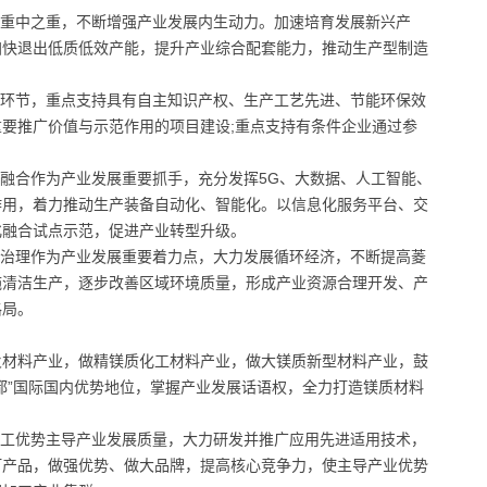
的重中之重，不断增强产业发展内生动力。加速培育发展新兴产
加快退出低质低效产能，提升产业综合配套能力，推动生产型制造
键环节，重点支持具有自主知识产权、生产工艺先进、节能环保效
要推广价值与示范作用的项目建设;重点支持有条件企业通过参
。
度融合作为产业发展重要抓手，充分发挥5G、大数据、人工智能、
作用，着力推动生产装备自动化、智能化。以信息化服务平台、交
化融合试点示范，促进产业转型升级。
境治理作为产业发展重要着力点，大力发展循环经济，不断提高菱
施清洁生产，逐步改善区域环境质量，形成产业资源合理开发、产
格局。
火材料产业，做精镁质化工材料产业，做大镁质新型材料产业，鼓
都”国际国内优势地位，掌握产业发展话语权，全力打造镁质材料
加工优势主导产业发展质量，大力研发并推广应用先进适用技术，
打产品，做强优势、做大品牌，提高核心竞争力，使主导产业优势