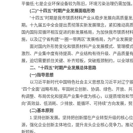
平偏低;七是企业环保设备较为陈旧，环境污染治理仍需加强
(二)“十四五”时期产业发展面临形势
“十四五”时期是我市镁质材料产业从稳步发展向高质量
期。十九届五中全会提出贯彻落实新发展理念，紧扣推动高
国内国际双循环相互促进的新发展格局，为加快我市镁质材料
施，以及辽宁省构建“一圈一带两区”发展格局，为产业发展
面对国内外形势变化和镁质材料产业发展模式、管理模
激烈、产业集中度有待提高、产业结构有待升级、产品质量
展，迫切需要抓住关键、补齐短板，突破瓶颈制约，以全球
二、“十四五”时期产业发展总体思路
(一)指导思想
以习近平新时代中国特色社会主义思想及习近平对辽宁振
“四个全面”战略布局，牢固树立创新、协调、绿色、开放、
构调整、布局优化和提高产业集中度为核心，以提质增效和
向“高效益、低消耗、少排放、能循环、可持续”方向发展，
(二)基本原则
1.坚持创新发展。坚持把创新摆在产业转型升级的核心
源，强化企业创新主体地位，提升龙头企业核心竞争力。推
新短板。