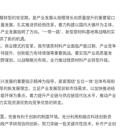
。
发展转型的攻坚期，是产业发展从规模增长向质量提升的重要窗口
质量发展，扎实推进供给侧改革，着力构建以国内大循环为主体、
产业发展指明了方向。“一带一路”、新型原材料基地等战略的实
提供了新的机遇。
式、商业模式的变革，我市镁质材料产业面临产能过剩、产业竞争
有待提升、创新能力有待增强等重要挑战。要实现产业高质量发
视野谋划，以战略眼光布局，全力推动镁质材料产业转型升级。
兴发展的重要指示精神为指导，紧紧围绕“五位一体”总体布局和
共享的新发展理念，立足产业发展现状和市场需求，以加快推进结
节能环保为重点，着力提升产业链与供应链现代化水平，推动产业
努力实现资源优势向竞争优势的转变。
位置，完善有利于创新的制度环境。充分利用和融合科技创新资
动政产学研用协同创新，努力突破一批关键共性技术，补齐产业创