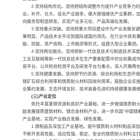
2.坚持结构优化。坚持把结构调整作为提升产业竞争力
业，补齐、壮大、延长产业链条，做大做强做优产业集群。
向服务型制造转变，实现产业多元化、产品高端化发展。
3.坚持重点突破。坚持把重大项目建设作为产业发展关
果明显、产品技术水平达到国际或国内领先、在行业中具有重
股、控股、资产收购、上市融资等形式，组建大型企业集团
4.坚持两化融合。坚持把新一代信息技术与制造技术深
工业互联网等新一代信息技术在生产要素配置中优化和集成
易平台、公共检验检测平台及研发平台为重点，深入开展两
5.坚持健康发展。坚持把节约资源、综合利用和生态环
镁矿石综合利用率和镁质耐火材料回收利用率。鼓励企业实
业集约发展、生态环境友好、技术装备先进的持续健康发展
(三)产业定位
依托丰富菱镁资源和良好产业基础，进一步做强镁质耐
励发展镁质建筑材料、镁合金材料产业，进一步巩固“中国镁
产业基地，实现产业融合发展、绿色发展。
1.镁制品及深加工产业基地。提升镁质耐火材料制品深
不断开发高性能、适应性强、稳定、安全的镁质耐火材料主