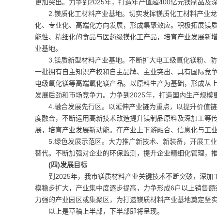
更加突出。力争到2025年，打造年产值超400亿元镁制品及
2.镁质化工材料产业基地。切实发挥镁质化工材料产业
化、专业化、高端化方向发展，形成集聚效应。积极拓展镁
能性、精细化的食品与医药级镁化工产品，培育产业发展新增
业基地。
3.镁质新型材料产业基地。不断扩大电工级氧化镁粉、
一批拥有自主知识产权和自主品牌、主业突出、具有国际竞
电级氧化镁等高端氧化镁产品。以原料生产为基础，形成从
发展后劲和市场竞争力。力争到2025年，打造国内生产规
4.融合发展先行区。以延伸产业链为重点，以提升价值
度融合，不断运用高新技术改造提升镁制品原料及深加工等
展，培育产业发展新动能。在产业上下游融合、信息化与工
5.绿色发展示范区。大力推广新技术、新装备，开展工
替代。不断加强对企业的环保监测，提升企业精细化管理，
(四)发展目标
到2025年，我市镁质材料产业关键技术不断突破，深
模稳步扩大，产业集中度逐步提高，力争形成6户以上销售额突
力强的产业园区或集聚区，为打造镁质材料产业基地奠定坚
以上是草稿上半部，下半部即将呈现。