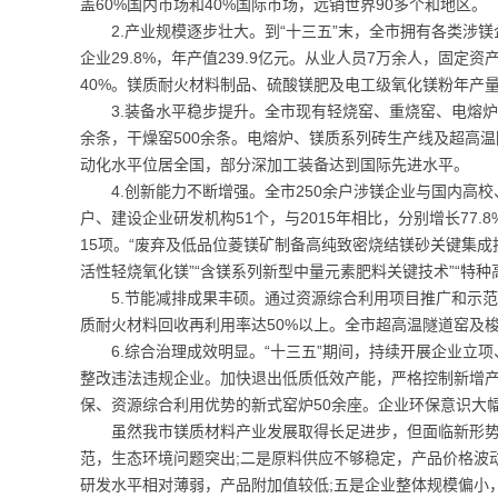
盖60%国内市场和40%国际市场，远销世界90多个和地区。
2.产业规模逐步壮大。到“十三五”末，全市拥有各类涉镁
企业29.8%，年产值239.9亿元。从业人员7万余人，固定
40%。镁质耐火材料制品、硫酸镁肥及电工级氧化镁粉年产
3.装备水平稳步提升。全市现有轻烧窑、重烧窑、电熔炉1
余条，干燥窑500余条。电熔炉、镁质系列砖生产线及超高
动化水平位居全国，部分深加工装备达到国际先进水平。
4.创新能力不断增强。全市250余户涉镁企业与国内高
户、建设企业研发机构51个，与2015年相比，分别增长77.
15项。“废弃及低品位菱镁矿制备高纯致密烧结镁砂关键集成
活性轻烧氧化镁”“含镁系列新型中量元素肥料关键技术”“特
5.节能减排成果丰硕。通过资源综合利用项目推广和示
质耐火材料回收再利用率达50%以上。全市超高温隧道窑及
6.综合治理成效明显。“十三五”期间，持续开展企业
整改违法违规企业。加快退出低质低效产能，严格控制新增
保、资源综合利用优势的新式窑炉50余座。企业环保意识大
虽然我市镁质材料产业发展取得长足进步，但面临新形
范，生态环境问题突出;二是原料供应不够稳定，产品价格波
研发水平相对薄弱，产品附加值较低;五是企业整体规模偏小