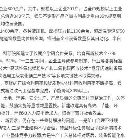
企业600余户，其中，规模以上企业201户，占全市规模以上工业
资产总值近340亿元。镁质不定形产品产量占制品比重由35%提高到
量均位居全国。
400余座，各种液压机、摩擦压力机1100余台，超高温隧道窑50
温隧道窑数量均位居全国，镁制品企业设备数量及其自动化、半自
校、科研院所建立了长期产学研合作关系。培育高新技术企业45
8%、51%。“十三五”期间，企业主导或参与制定、行业等各类标准
技术”“高活性氧化镁粉生产和二氧化碳回收技术”“悬浮闪速制备高
种高温电工级氧化镁生产技术”等多项关键技术取得突破。
范，菱镁矿石综合利用率和镁质耐火材料回收利用率不断提高，镁
梭式窑油改气工程基本完成，节能降耗30%以上。
立项、土地、环评、安全生产、产品质量的全覆盖排查整治工作，关停
产能，鼓励实施等量或减量置换。新建改建具有高效、节能、环
幅提升，环保投入力度不断加大，取得了较好社会效益。
势、新要求，仍存在一些亟待解决的问题。一是矿山治理不够规
动较大;三是产业结构不尽合理，转型升级任务艰巨;四是高端技术
，产业整体竞争力较弱;六是生产工艺总体相对落后，装备智能化水