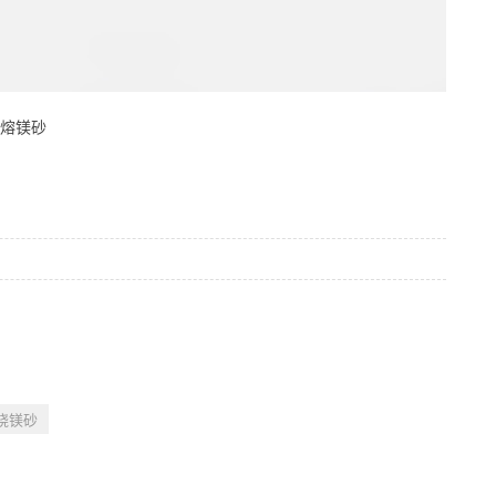
熔镁砂
烧镁砂