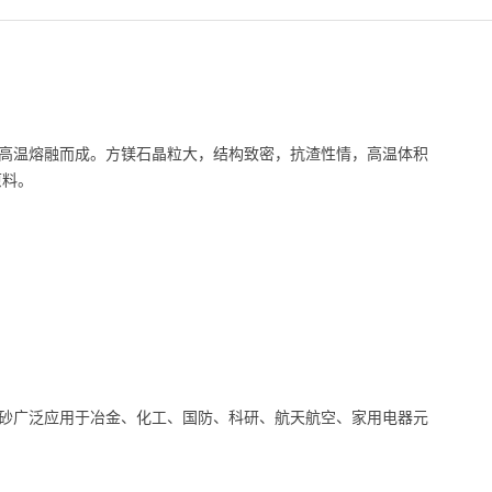
高温熔融而成。方镁石晶粒大，结构致密，抗渣性情，高温体积
原料。
砂广泛应用于冶金、化工、国防、科研、航天航空、家用电器元