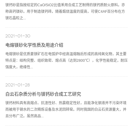
镁钙砂是指按给定的CaO/SiO2比值釆用合成工艺制得的镁钙质耐火原料。亦
称高钙镁砂。用于制造镁钙砖。随着煅烧温度的提高，可使C4AF百分布在方
镁石晶粒之...
2021-01-30
电熔镁砂化学性质及用途介绍
电熔镁砂是优质菱镁矿石在电弧炉中经高温熔融后形成的高纯氧化物，其主要
特点是：结构完整、组织致密、熔点高（达到2800℃），化学性能稳定，耐压
强度大，绝缘性...
2021-01-28
白云石杂质分析与镁钙砂合成工艺研究
镁钙材料具有高熔点、抗渣性好、热震稳定性好，且能净化钢液并不污染环境
而被用于钢水的二次精炼设备及水泥回转窑。同时我国的白云石资源量大，并
且分布广泛。虽然高品...